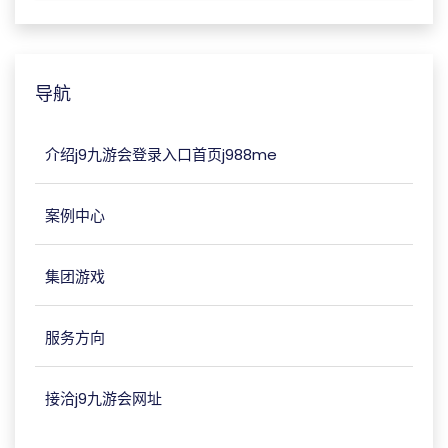
导航
介绍j9九游会登录入口首页j988me
案例中心
集团游戏
服务方向
接洽j9九游会网址