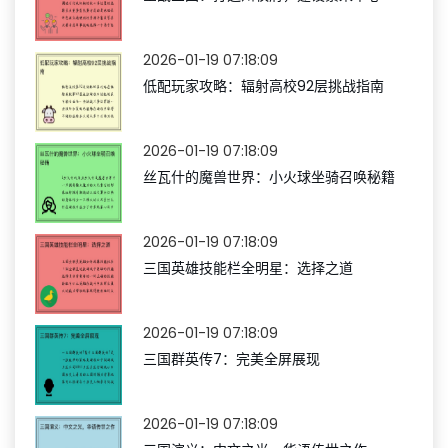
2026-01-19 07:18:09
低配玩家攻略：辐射高校92层挑战指南
2026-01-19 07:18:09
丝瓦什的魔兽世界：小火球坐骑召唤秘籍
2026-01-19 07:18:09
三国英雄技能栏全明星：选择之道
2026-01-19 07:18:09
三国群英传7：完美全屏展现
2026-01-19 07:18:09