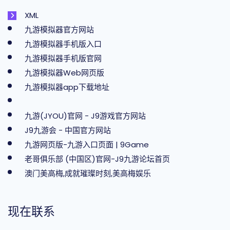
XML
九游模拟器官方网站
九游模拟器手机版入口
九游模拟器手机版官网
九游模拟器Web网页版
九游模拟器app下载地址
九游(JYOU)官网 - J9游戏官方网站
J9九游会 - 中国官方网站
九游网页版-九游入口页面 | 9Game
老哥俱乐部 (中国区)官网-J9九游论坛首页
澳门美高梅,成就璀璨时刻,美高梅娱乐
现在联系