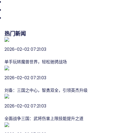
集团游戏
服务方向
接洽j9九游会网址
热门新闻
2026-02-02 07:21:03
单手玩转魔兽世界，轻松驰骋战场
2026-02-02 07:21:03
刘备：三国之中心，智勇双全，引领英杰升级
2026-02-02 07:21:03
全面战争三国：武将伤害上限技能提升之道