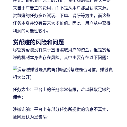
模式。根据业内人士的分析，赏帮赚的盈利模式主要
来自于广告主的费用，而不是从用户那里获取来源。
赏帮赚的任务多以试玩、下单、调研等为主，而这些
任务本身并没有带来太多价值。因此，用户从中获得
利润的可能性较小。
赏帮赚的风险和问题
尽管赏帮赚没有属于直接骗取用户的资金，但是赏帮
赚的机制本身也存在风险。其中主要存在以下问题：
任务太少：平台上的任务非常有限，难以获取足够的
佣金；
涉嫌诈骗：平台上有部分任务所提供的信息不真实，
被网友认为是骗局；