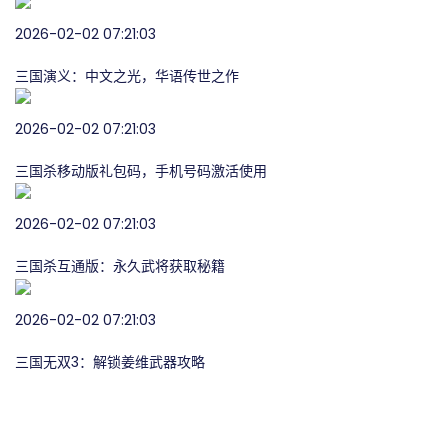
2026-02-02 07:21:03
三国演义：中文之光，华语传世之作
2026-02-02 07:21:03
三国杀移动版礼包码，手机号码激活使用
2026-02-02 07:21:03
三国杀互通版：永久武将获取秘籍
2026-02-02 07:21:03
三国无双3：解锁姜维武器攻略