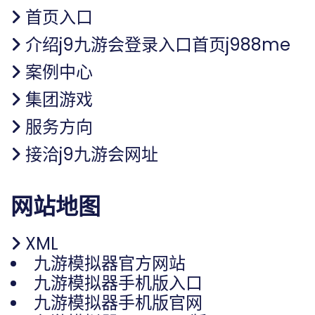
首页入口
介绍j9九游会登录入口首页j988me
案例中心
集团游戏
服务方向
接洽j9九游会网址
网站地图
XML
九游模拟器官方网站
九游模拟器手机版入口
九游模拟器手机版官网